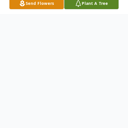
Send Flowers
Plant A Tree
Obituary
Una mujer muy humanitaria quien curo a
muchas personas enfermas y con
lastimaduras. Nunca nego ayudar a nadie ni
pedir nada a cambio. Siempre decia "panza
llena corazon contento." Te ofresia algo de